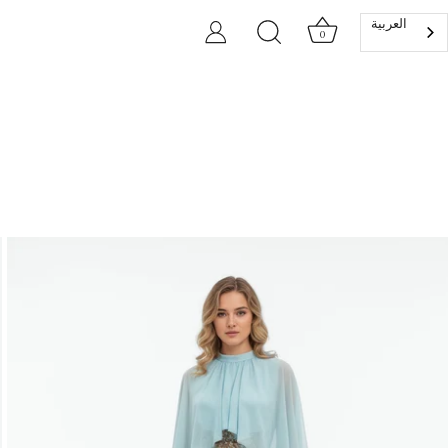
العربية‏
0