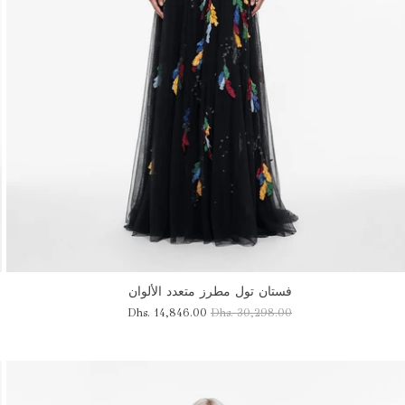
فستان تول مطرز متعدد الألوان
Dhs. 14,846.00
Dhs. 30,298.00