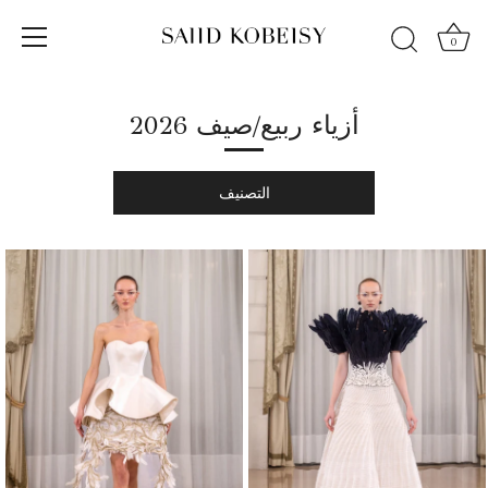
الانتقال
إلى
0
المحتوى
أزياء ربيع/صيف 2026
التصنيف