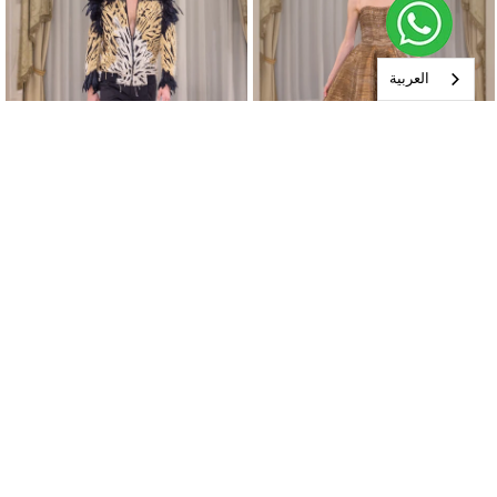
العربية‏
Look 18
Look 19