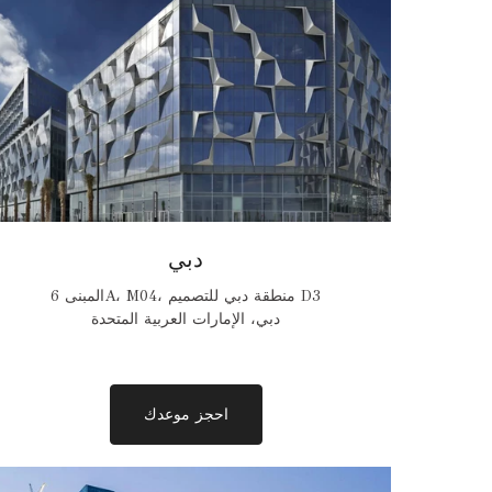
دبي
المبنى 6A، M04، منطقة دبي للتصميم D3
دبي، الإمارات العربية المتحدة
احجز موعدك