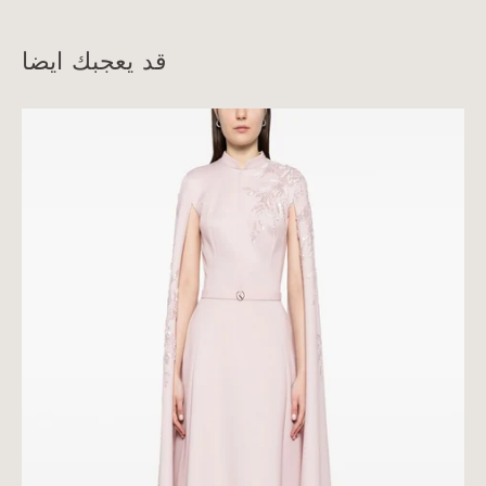
قد يعجبك ايضا