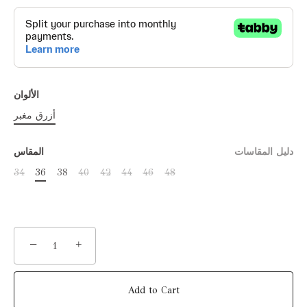
الألوان
أزرق مغبر
دليل المقاسات
المقاس
34
36
38
40
42
44
46
48
−
+
Add to Cart