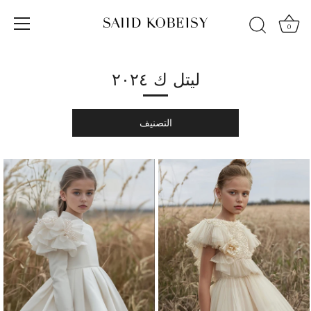
الانتقال
إلى
0
المحتوى
ليتل ك ٢٠٢٤
التصنيف