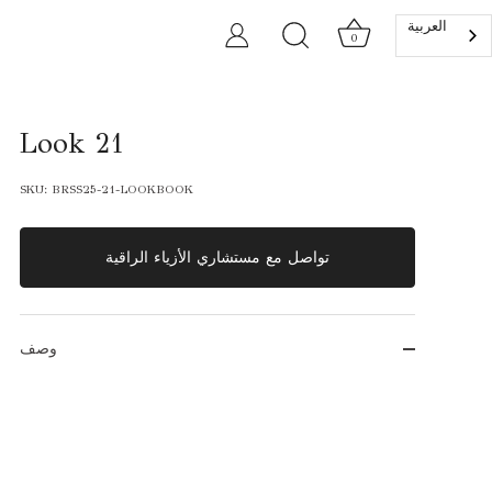
العربية‏
0
Look 21
SKU:
BRSS25-21-LOOKBOOK
تواصل مع مستشاري الأزياء الراقية
وصف
فستان
سادة
من
الكريب
بلون