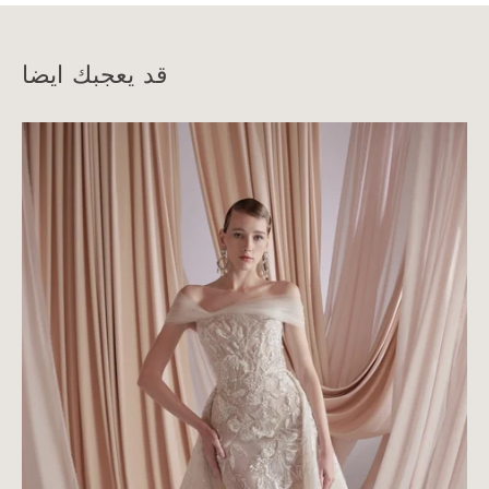
قد يعجبك ايضا