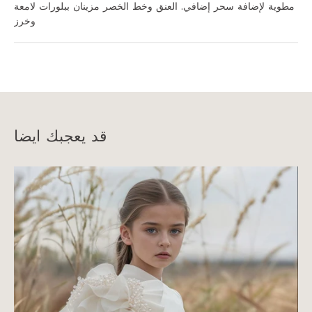
مطوية لإضافة سحر إضافي. العنق وخط الخصر مزينان ببلورات لامعة
وخرز
قد يعجبك ايضا