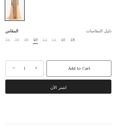
دليل المقاسات
المقاس
34
36
38
40
42
44
46
48
−
+
Add to Cart
اشتر الآن