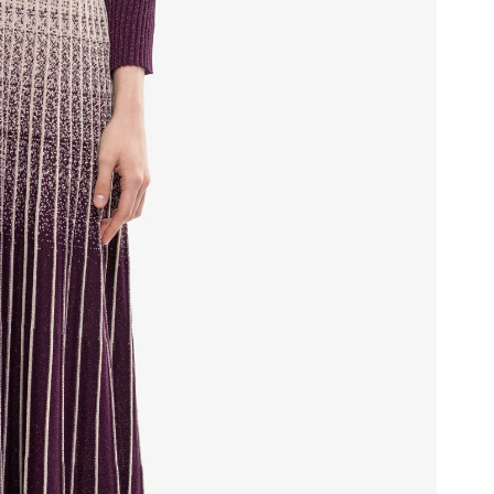
مارلين والعاج
برقوق إيط