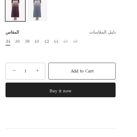
دليل المقاسات
المقاس
34
36
38
40
42
44
46
48
−
+
Add to Cart
Buy it now