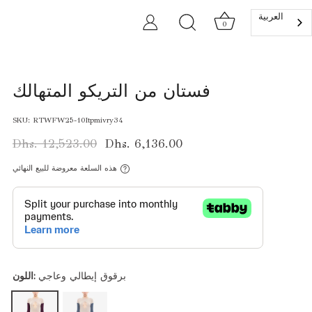
العربية‏
0
فستان من التريكو المتهالك
SKU:
RTWFW25-10Itpmivry34
Dhs. 12,523.00
Dhs. 6,136.00
هذه السلعة معروضة للبيع النهائي
برقوق إيطالي وعاجي
اللون: