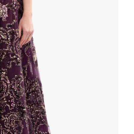
ذهب فاتح
أسود داكن
أزرق ثلجي
برقوق 