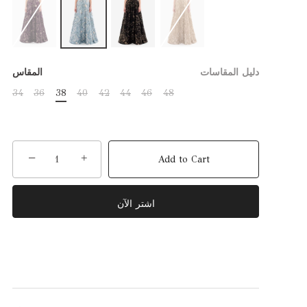
دليل المقاسات
المقاس
34
36
38
40
42
44
46
48
−
+
Add to Cart
اشتر الآن