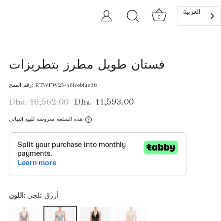
العربية‏
0
فستان طويل مطرز بتطريزات
RTWFW25-46Iceblue38
رقم المنتج:
Dhs. 16,562.00
Dhs. 11,593.00
هذه السلعة معروضة للبيع النهائي
أزرق ثلجي
اللون: