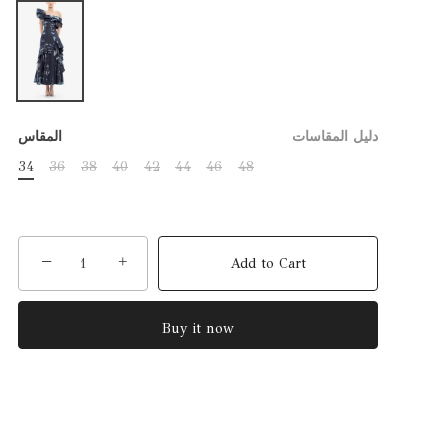
دليل المقاسات
المقاس
34
36
38
40
42
44
46
48
−
+
Add to Cart
Buy it now