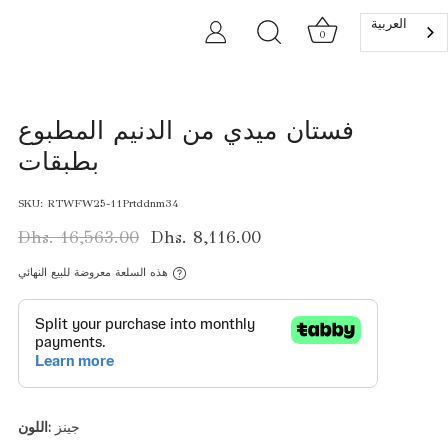
العربية‏
0
فستان ميدي من الدنيم المطبوع
بطبقات
SKU:
RTWFW25-11Prtddnm34
Dhs. 16,563.00
Dhs. 8,116.00
هذه السلعة معروضة للبيع النهائي
جينز
اللون: