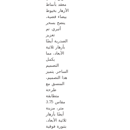
معقد بأنماط
الأزهار بخيوط
بيضاء فضية،
ينضح بسحر
أثيري. تم
تعزيز
الصدرية أيضًا
بأزهار ثلاثية
الأبعاد، مما
يكمل
التصميم
الساحر. يتميز
هذا التصميم،
المنسق مع
طرحة
متطابقة
مقاس 3.75
متر، مزينة
أيضًا بأزهار
ثلاثية الأبعاد،
بتنورة فوقية