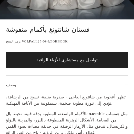
فستان شانتونغ بأكمام منفوشة
VOLFALL24-08-LOOKBOOK
رمز المنتج:
تواصل مع مستشاري الأزياء الراقية
وصف
تظهر أعجوبة من شانتونغ العاجي - صدرية ضيقة، نسيج من الرشاقة،
تؤدي إلى تنورة مطوية ضخمة، سيمفونية من الأناقة المهيكلة.
الأكمام الواسعة، المطوية بدقة فنية، تحيط بالensemble مثل همسات
من الفخامة. الأشكال الزهرية المقطوعة بالليزر، والمزينة باللؤلؤ
والكريستال، تتدفق مثل الأزهار الرقيقة في حديقة مضاءة بضوء القمر.
غطاء رأس ملكي يزين الرؤية - تاج من الفن الرائع.