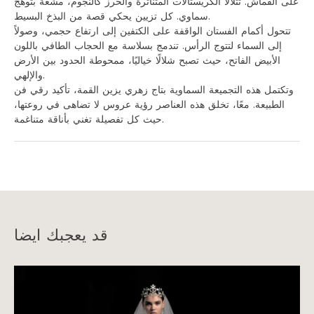
على القماش. تتلألأ الكريستالات المتناثرة والخرز كالنجوم، مشعة بتوهج
سماوي. كل تزيين يحكي قصة من البذخ البسيط.
تتحول أكمام الفستان الواقفة على الكتفين إلى ارتفاع حجمي، وصولاً
إلى السماء لتتوج الرأس. تندمج بسلاسة مع الحجاب الطافي باللون
الأبيض الفاتح، حيث تصبح شلالًا خياليًا، ممحوطة الحدود بين الأرض
والإلهي.
وتكتمل هذه التجميعة السماوية بتاج زهري يزين القمة، تأكيد رقي فن
الطبيعة. معًا، تخلق هذه العناصر رؤية عروس لا تضاهى في روعتها،
حيث كل تفصيلة تغني بأناقة متناغمة.
قد يعجبك ايضا