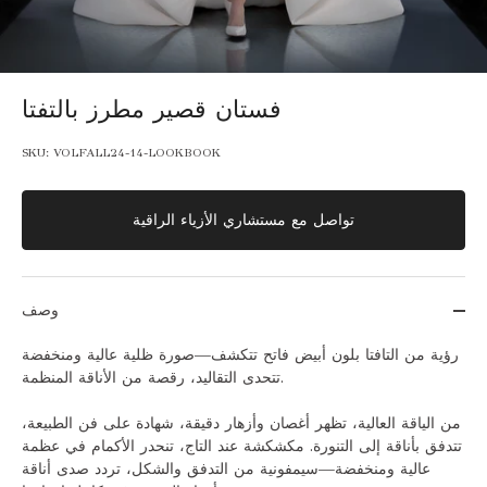
فستان قصير مطرز بالتفتا
SKU:
VOLFALL24-14-LOOKBOOK
تواصل مع مستشاري الأزياء الراقية
وصف
رؤية من التافتا بلون أبيض فاتح تتكشف—صورة ظلية عالية ومنخفضة
تتحدى التقاليد، رقصة من الأناقة المنظمة.
من الياقة العالية، تظهر أغصان وأزهار دقيقة، شهادة على فن الطبيعة،
تتدفق بأناقة إلى التنورة. مكشكشة عند التاج، تنحدر الأكمام في عظمة
عالية ومنخفضة—سيمفونية من التدفق والشكل، تردد صدى أناقة